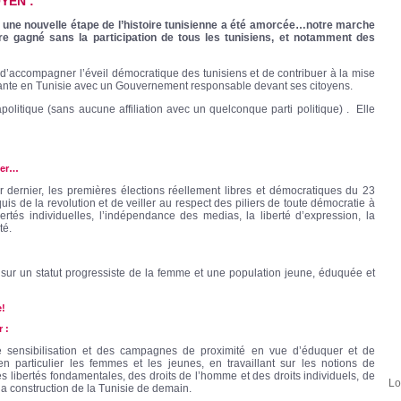
YEN :
, une nouvelle étape de l’histoire tunisienne a été amorcée…notre marche
re gagné sans la participation de tous les tunisiens, et notamment des
d’accompagner l’éveil démocratique des tunisiens et de contribuer à la mise
érante en Tunisie avec un Gouvernement responsable devant ses citoyens.
litique (sans aucune affiliation avec un quelconque parti politique) . Elle
der…
r dernier, les premières élections réellement libres et démocratiques du 23
quis de la revolution et de veiller au respect des piliers de toute démocratie à
bertés individuelles, l’indépendance des medias, la liberté d’expression, la
té.
 sur un statut progressiste de la femme et une population jeune, éduquée et
e!
 :
ensibilisation et des campagnes de proximité en vue d’éduquer et de
 en particulier les femmes et les jeunes, en travaillant sur les notions de
es libertés fondamentales, des droits de l’homme et des droits individuels, de
Lo
la construction de la Tunisie de demain.