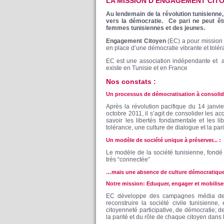
LA MISSION D’ENGAGEMENT CITO
Au lendemain de la révolution tunisienne
vers la démocratie. Ce pari ne peut êt
femmes tunisiennes et des jeunes.
Engagement Citoyen
(EC) a pour mission 
en place d’une démocratie vibrante et tol
EC est une association indépendante et apo
existe en Tunisie et en France
Nos constats :
Un processus de démocratisation à consoli
Après la révolution pacifique du 14 janvie
octobre 2011, il s’agit de consolider les ac
savoir les libertés fondamentale et les li
tolérance, une culture de dialogue et la pari
Un modèle de société unique à préserver... :
Le modèle de la société tunisienne, fondé
très “connectée”
…mais une absence de culture démocratiqu
Notre mission: Eduquer, engager et mobiliser
EC développe des campagnes média de s
reconstruire la société civile tunisienne,
citoyenneté participative, de démocratie; d
la parité et du rôle de chaque citoyen dans 