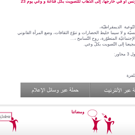
رهاننا الأوّل هو دفع كلّ تونسي، سواء في تونس أو في خارجها، إلى الذّهاب للتصويت بكلّ قناعة و وعي يوم 23
تّوعية الديمقراطيّة،
ونسيّة و لا سيما خليط الحضارات و تنوّع الثقافات، وضع المرأة القانوني
لإجتماعيّة المتطوّرة، روح التّسامح ،…
جيعنا إلى التّصويت بكلّ وعي.
ور:
لفزة
ومضاتنا