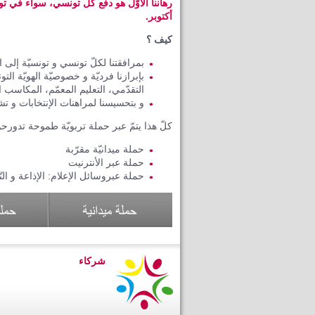
أكتوبر.
كيف ؟
بمرافقتنا لكلّ تونسي و تونسيّة إلى ال
بإبرازنا فرديّة و خصوصيّة الهويّة الت
التقدّمي، التعليم المعمّم، المكاسب ا
و بتحسيسنا لمراهنات الإنتخابات و تش
كلّ هذا يتمّ عبر حملة تربويّة طموحة تدورحول 3 محا
حملة ميدانيّة مقرّبة
حملة عبر الأنترنيت
حملة عبروسائل الإعلام: الإذاعة و التّ
شركاء