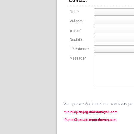
Contact
Nom
*
Prénom
*
E-mail
*
Société
*
Téléphone
*
Message
*
Vous pouvez également nous contacter par 
tunisie@engagementcitoyen.com
france@engagementcitoyen.com